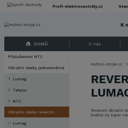
Profi-elektrocentrály.cz
Stav
K 
DOMŮ
O nás
Příslušenství NTC
Hutnici-stroje.cz
Vibrační desky jednosměrné
REVER
Lumag
LUMA
Tekpac
NTC
Reverzní vibrační
Vibrační desky reverzní
kvalita za super ce
Lumag