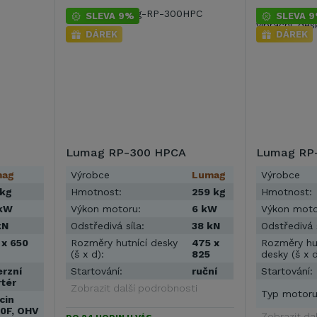
SLEVA 9%
SLEVA 
DÁREK
DÁREK
Lumag RP-300 HPCA
Lumag RP
mag
Výrobce
Lumag
Výrobce
 kg
Hmotnost:
259 kg
Hmotnost:
 kW
Výkon motoru:
6 kW
Výkon moto
kN
Odstředivá síla:
38 kN
Odstředivá s
 x 650
Rozměry hutnící desky
475 x
Rozměry hut
(š x d):
825
desky (š x d
erzní
Startování:
ruční
Startování:
rtér
Zobrazit další podrobnosti
Typ motoru
cin
0F, OHV
Zobrazit da