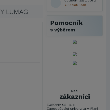
Obchodní zástupce 2
739 469 908
KY LUMAG
Pomocník
s výběrem
Naši
zákazníci
EUROVIA CS, a. s.
Zápodočeská univerzita v Plzni