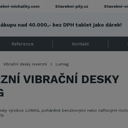
ební-míchačky.com
Stavební-pily.cz
Stavební-v
nákupu nad 40.000,- bez DPH tablet jako dárek!
Reference
Kontakt
Vibrační desky reverzní
Lumag
ZNÍ VIBRAČNÍ DESKY
G
 desky výrobce LUMAG, poháněné benzínovými nebo naftovými mot
ny.