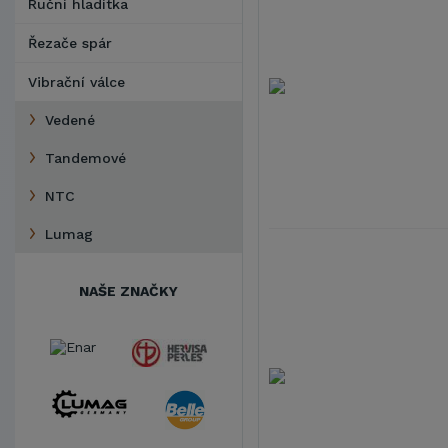
Ruční hladítka
Řezače spár
Vibrační válce
Vedené
Tandemové
NTC
Lumag
NAŠE ZNAČKY