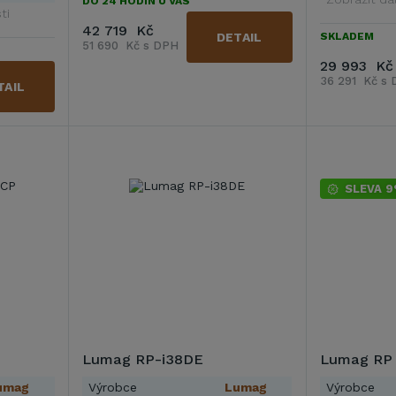
DO 24 HODIN U VÁS
ti
42 719 Kč
DETAIL
SKLADEM
51 690 Kč s DPH
29 993 Kč
36 291 Kč s
TAIL
SLEVA 
Lumag RP-i38DE
Lumag RP 
umag
Výrobce
Lumag
Výrobce