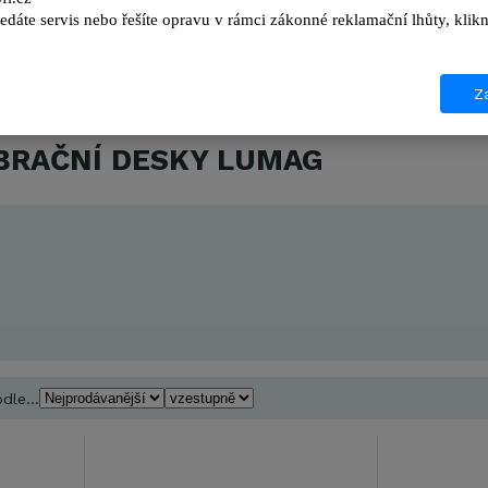
edáte servis nebo řešíte opravu v rámci zákonné reklamační lhůty, kl
Za
IBRAČNÍ DESKY LUMAG
dle...