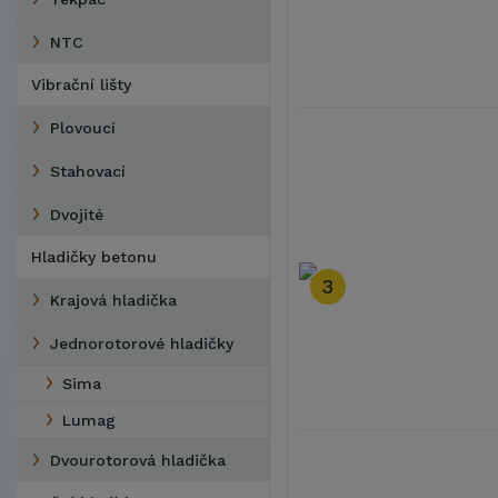
NTC
Vibrační lišty
Plovoucí
Stahovací
Dvojité
Hladičky betonu
3
Krajová hladička
Jednorotorové hladičky
Sima
Lumag
Dvourotorová hladička