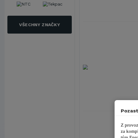
VŠECHNY ZNAČKY
Pozast
Z provoz
za kompl
tým 
Epro