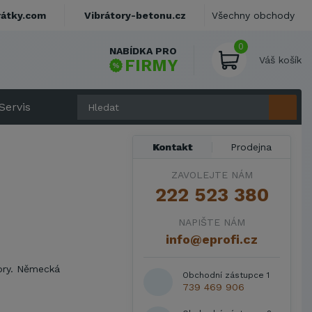
rátky.com
Vibrátory-betonu.cz
Všechny obchody
0
NABÍDKA PRO
Váš košík
FIRMY
Servis
Kontakt
Prodejna
ZAVOLEJTE NÁM
222 523 380
NAPIŠTE NÁM
info@eprofi.cz
ory. Německá
Obchodní zástupce 1
739 469 906