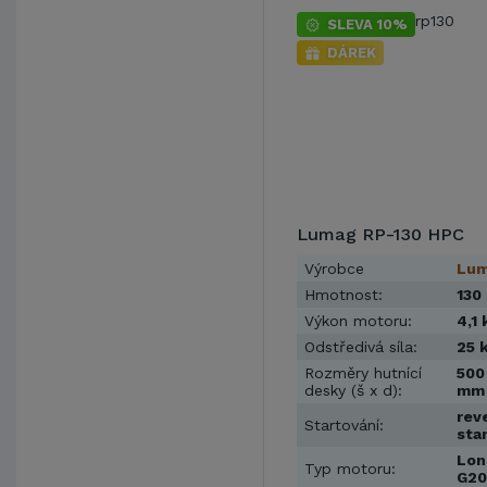
SLEVA 10%
DÁREK
Lumag RP-130 HPC
Výrobce
Lu
Hmotnost:
130
Výkon motoru:
4,1
Odstředivá síla:
25 
Rozměry hutnící
500
desky (š x d):
mm
rev
Startování:
sta
Lon
Typ motoru:
G20