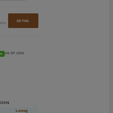
DETAIL
 DPH
9%
i25N
Lumag