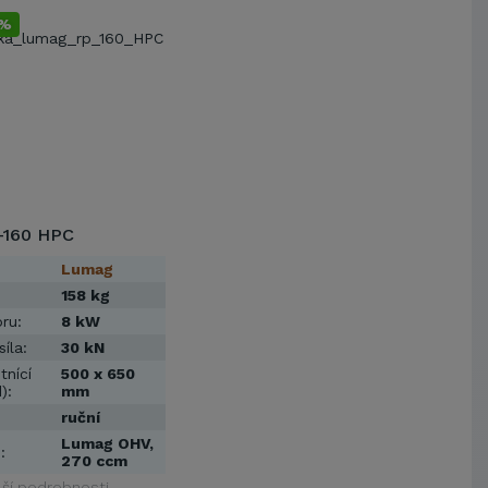
9%
-160 HPC
Lumag
158 kg
ru:
8 kW
íla:
30 kN
nící
500 x 650
):
mm
ruční
Lumag OHV,
:
270 ccm
lší podrobnosti