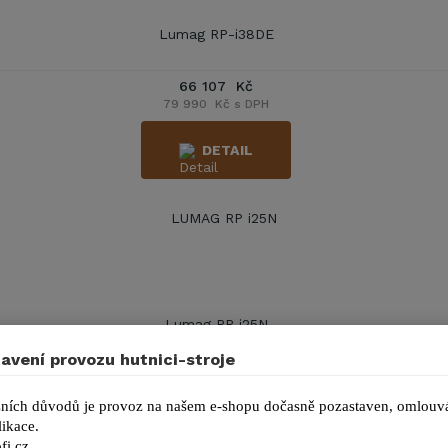
Lumag RP-i38DE
66 107 Kč
79 990 Kč s DPH
DETAIL
Lumag RP i25N
avení provozu hutnici-stroje
25 507 Kč
30 863 Kč s DPH
ních důvodů je provoz na našem e-shopu dočasně pozastaven, omlouvá
ikace.
DETAIL
fi.cz