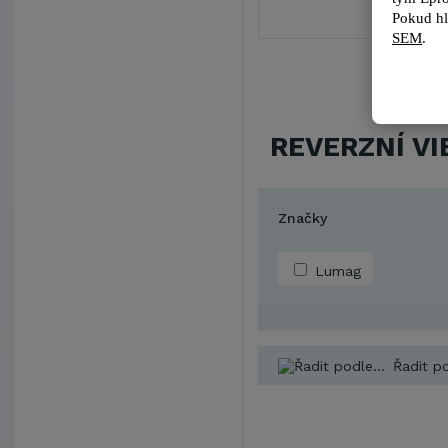
Pokud hl
SEM
.
REVERZNÍ V
Značky
Lumag
Řadit po