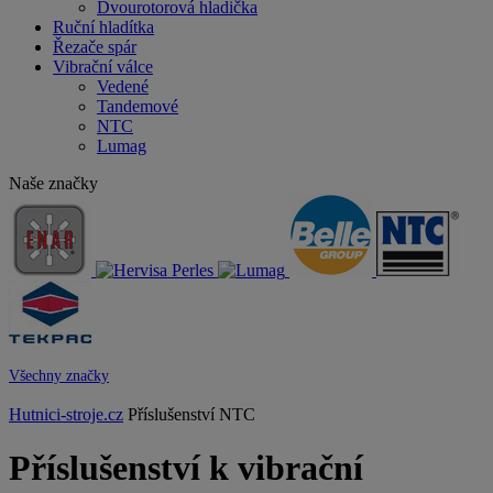
Dvourotorová hladička
Ruční hladítka
Řezače spár
Vibrační válce
Vedené
Tandemové
NTC
Lumag
Naše značky
Všechny značky
Hutnici-stroje.cz
Příslušenství NTC
Příslušenství k vibrační