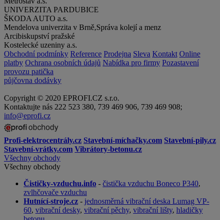
Metrostav a.s.
UNIVERZITA PARDUBICE
ŠKODA AUTO a.s.
Mendelova univerzita v Brně,Správa kolejí a menz
Arcibiskupství pražské
Kostelecké uzeniny a.s.
Obchodní podmínky
Reference
Prodejna
Sleva
Kontakt
Online
platby
Ochrana osobních údajů
Nabídka pro firmy
Pozastavení
provozu patička
půjčovna dodávky
Copyright © 2020 EPROFI.CZ s.r.o.
Kontaktujte nás 222 523 380, 739 469 906, 739 469 908;
info@eprofi.cz
Profi-elektrocentrály.cz
Stavební-míchačky.com
Stavební-pily.cz
Stavební-vrátky.com
Vibrátory-betonu.cz
Všechny obchody
Všechny obchody
Čističky-vzduchu.info
-
čistička vzduchu Boneco P340
,
zvlhčovače vzduchu
Hutnící-stroje.cz
-
jednosměrná vibrační deska Lumag VP-
60
,
vibrační desky
,
vibrační pěchy
,
vibrační lišty
,
hladičky
betonu