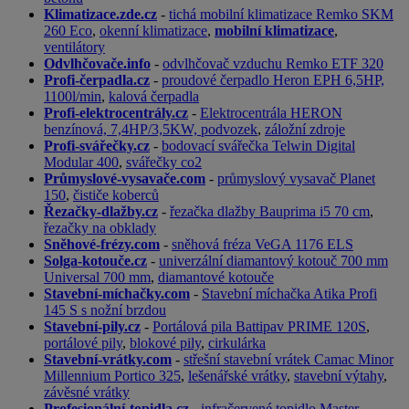
Klimatizace.zde.cz
-
tichá mobilní klimatizace Remko SKM
260 Eco
,
okenní klimatizace
,
mobilní klimatizace
,
ventilátory
Odvlhčovače.info
-
odvlhčovač vzduchu Remko ETF 320
Profi-čerpadla.cz
-
proudové čerpadlo Heron EPH 6,5HP,
1100l/min
,
kalová čerpadla
Profi-elektrocentrály.cz
-
Elektrocentrála HERON
benzínová, 7,4HP/3,5KW, podvozek
,
záložní zdroje
Profi-svářečky.cz
-
bodovací svářečka Telwin Digital
Modular 400
,
svářečky co2
Průmyslové-vysavače.com
-
průmyslový vysavač Planet
150
,
čističe koberců
Řezačky-dlažby.cz
-
řezačka dlažby Bauprima i5 70 cm
,
řezačky na obklady
Sněhové-frézy.com
-
sněhová fréza VeGA 1176 ELS
Solga-kotouče.cz
-
univerzální diamantový kotouč 700 mm
Universal 700 mm
,
diamantové kotouče
Stavební-míchačky.com
-
Stavební míchačka Atika Profi
145 S s nožní brzdou
Stavební-pily.cz
-
Portálová pila Battipav PRIME 120S
,
portálové pily
,
blokové pily
,
cirkulárka
Stavební-vrátky.com
-
střešní stavební vrátek Camac Minor
Millennium Portico 325
,
lešenářské vrátky
,
stavební výtahy
,
závěsné vrátky
Profesionální-topidla.cz
-
infračervené topidlo Master