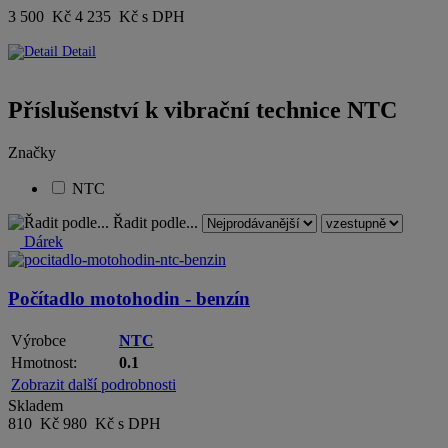
3 500 Kč
4 235 Kč s DPH
Detail
Příslušenství k vibrační technice NTC
Značky
NTC
Řadit podle...
Dárek
Počítadlo motohodin - benzín
Výrobce
NTC
Hmotnost:
0.1
Zobrazit další podrobnosti
Skladem
810 Kč
980 Kč s DPH