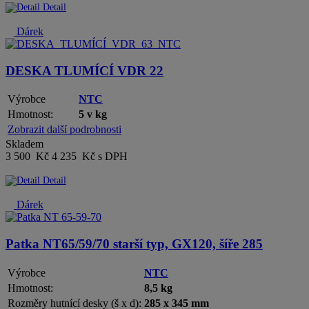
Detail
Dárek
DESKA TLUMÍCÍ VDR 22
Výrobce
NTC
Hmotnost:
5 v kg
Zobrazit další podrobnosti
Skladem
3 500 Kč
4 235 Kč s DPH
Detail
Dárek
Patka NT65/59/70 starší typ, GX120, šíře 285
Výrobce
NTC
Hmotnost:
8,5 kg
Rozměry hutnící desky (š x d):
285 x 345 mm