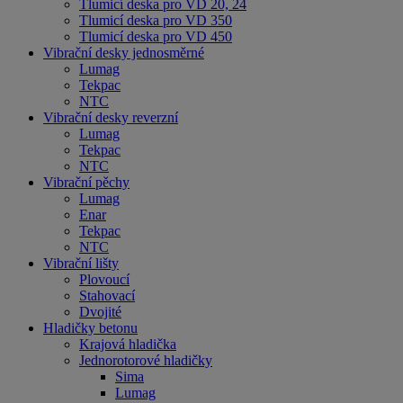
Tlumicí deska pro VD 20, 24
Tlumicí deska pro VD 350
Tlumicí deska pro VD 450
Vibrační desky jednosměrné
Lumag
Tekpac
NTC
Vibrační desky reverzní
Lumag
Tekpac
NTC
Vibrační pěchy
Lumag
Enar
Tekpac
NTC
Vibrační lišty
Plovoucí
Stahovací
Dvojité
Hladičky betonu
Krajová hladička
Jednorotorové hladičky
Sima
Lumag