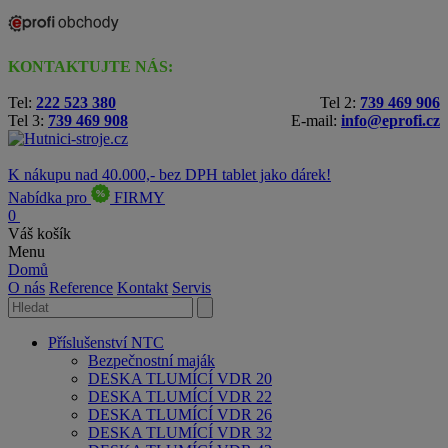
KONTAKTUJTE NÁS:
Tel:
222 523 380
Tel 2:
739 469 906
Tel 3:
739 469 908
E-mail:
info@eprofi.cz
K nákupu nad 40.000,- bez DPH tablet jako dárek!
Nabídka pro
FIRMY
0
Váš košík
Menu
Domů
O nás
Reference
Kontakt
Servis
Příslušenství NTC
Bezpečnostní maják
DESKA TLUMÍCÍ VDR 20
DESKA TLUMÍCÍ VDR 22
DESKA TLUMÍCÍ VDR 26
DESKA TLUMÍCÍ VDR 32