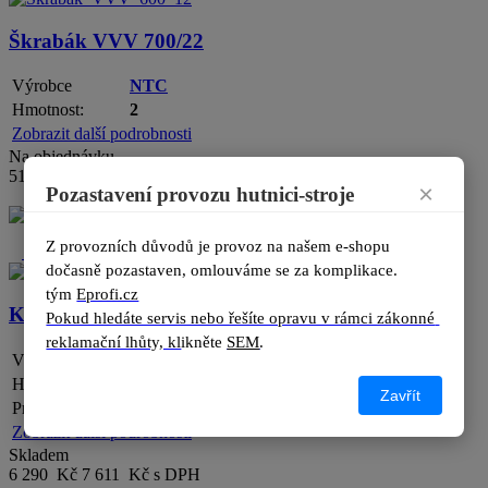
Škrabák VVV 700/22
Výrobce
NTC
Hmotnost:
2
Zobrazit další podrobnosti
Na objednávku
510 Kč
617 Kč s DPH
×
Pozastavení provozu hutnici-stroje
Detail
Z provozních důvodů je provoz na našem e-shopu 
Dárek
dočasně pozastaven, omlouváme se za komplikace.
tým 
Eprofi.cz
Kotouč diamantový DIA 500 ASFALT PROFI
Pokud hledáte servis nebo řešíte opravu v rámci zákonné 
reklamační lhůty, kl
ikněte 
SEM
.
Výrobce
NTC
Hmotnost:
5 v kg
Zavřít
Průměr kotouče:
500 mm
Zobrazit další podrobnosti
Skladem
6 290 Kč
7 611 Kč s DPH