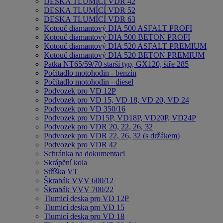
DESKA TLUMÍCÍ VDR 42
DESKA TLUMÍCÍ VDR 52
DESKA TLUMÍCÍ VDR 63
Kotouč diamantový DIA 500 ASFALT PROFI
Kotouč diamantový DIA 500 BETON PROFI
Kotouč diamantový DIA 520 ASFALT PREMIUM
Kotouč diamantový DIA 520 BETON PREMIUM
Patka NT65/59/70 starší typ, GX120, šíře 285
Počítadlo motohodin - benzín
Počítadlo motohodin - diesel
Podvozek pro VD 12P
Podvozek pro VD 15, VD 18, VD 20, VD 24
Podvozek pro VD 350/16
Podvozek pro VD15P, VD18P, VD20P, VD24P
Podvozek pro VDR 20, 22, 26, 32
Podvozek pro VDR 22, 26, 32 (s držákem)
Podvozek pro VDR 42
Schránka na dokumentaci
Skrápění kola
Stříška VT
Škrabák VVV 600/12
Škrabák VVV 700/22
Tlumicí deska pro VD 12P
Tlumicí deska pro VD 15
Tlumicí deska pro VD 18