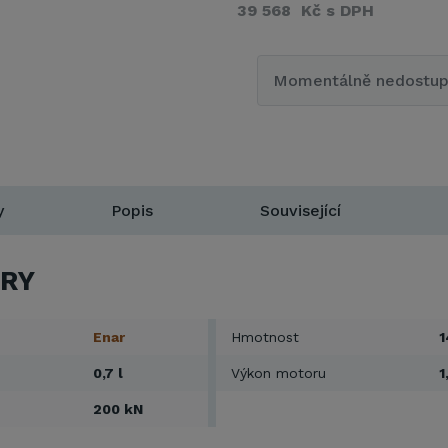
39 568 Kč s DPH
Momentálně nedostu
y
Popis
Související
RY
Enar
Hmotnost
1
0,7 l
Výkon motoru
1
200 kN