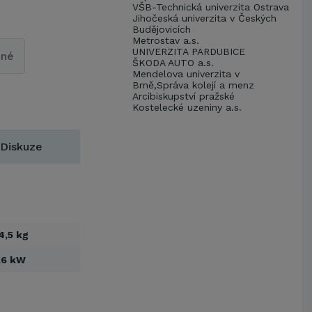
VŠB-Technická univerzita Ostrava
Jihočeská univerzita v Českých
Budějovicích
Metrostav a.s.
UNIVERZITA PARDUBICE
pné
ŠKODA AUTO a.s.
Mendelova univerzita v
Brně,Správa kolejí a menz
Arcibiskupství pražské
Kostelecké uzeniny a.s.
Diskuze
4,5 kg
,6 kW