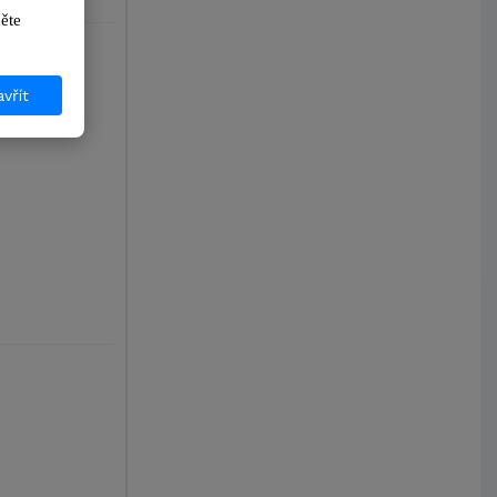
ikněte 
vřít