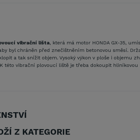
voucí vibrační lišta
, která má motor HONDA GX-35, umís
 aby byl chráněn před znečištněním betonovou směsí. Drž
klopit a tak snížit objem. Vysoký výkon v ploše i objemu z
 této vibrační plovoucí liště je třeba dokoupit hliníkovou 
ENSTVÍ
OŽÍ Z KATEGORIE