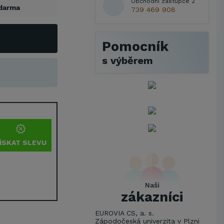
Obchodní zástupce 2
darma
739 469 908
Pomocník
s výběrem
ÍSKAT SLEVU
Naši
zákazníci
EUROVIA CS, a. s.
Zápodočeská univerzita v Plzni