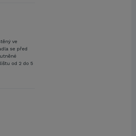
těný ve
adla se před
hutněné
lištu od 2 do 5