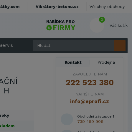
rátky.com
Vibrátory-betonu.cz
Všechny obchody
0
NABÍDKA PRO
Váš košík
FIRMY
Servis
Kontakt
Prodejna
ZAVOLEJTE NÁM
AČNÍ
222 523 380
 H
NAPIŠTE NÁM
info@eprofi.cz
 roky
Obchodní zástupce 1
739 469 906
kladem