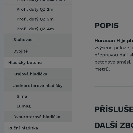
Profil dutý QZ 2m
Profil dutý QZ 3m
POPIS
Profil dutý QZ 4m
Stahovací
Huracan H je plo
zvýšené poloze,
Dvojité
přepravou dají s
betonové směsi. K
Hladičky betonu
metrů.
Krajová hladička
Jednorotorové hladičky
Sima
Lumag
PŘÍSLUŠ
Dvourotorová hladička
DALŠÍ ZB
Ruční hladítka