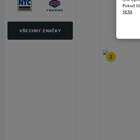
Pokud hl
SEM
.
VŠECHNY ZNAČKY
3