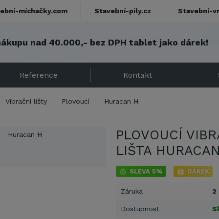
ební-míchačky.com
Stavební-pily.cz
Stavební-v
nákupu nad 40.000,- bez DPH tablet jako dárek!
Reference
Kontakt
Vibrační lišty
Plovoucí
Huracan H
PLOVOUCÍ VIBR
LIŠTA HURACAN
SLEVA 5%
DÁREK
Záruka
2
Dostupnost
S