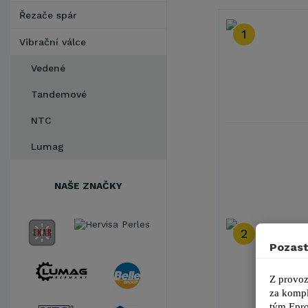
Řezače spár
1
Vibrační válce
Vedené
Tandemové
NTC
Lumag
NAŠE ZNAČKY
2
Pozast
Z provoz
za kompl
tým 
Epro