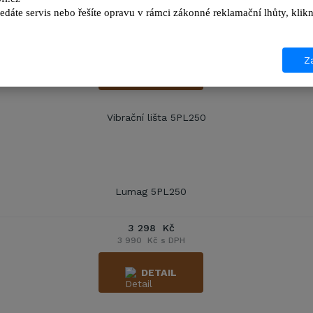
edáte servis nebo řešíte opravu v rámci zákonné reklamační lhůty, kl
20 221 Kč
24 467 Kč s DPH
Za
DETAIL
Lumag 5PL250
3 298 Kč
3 990 Kč s DPH
DETAIL