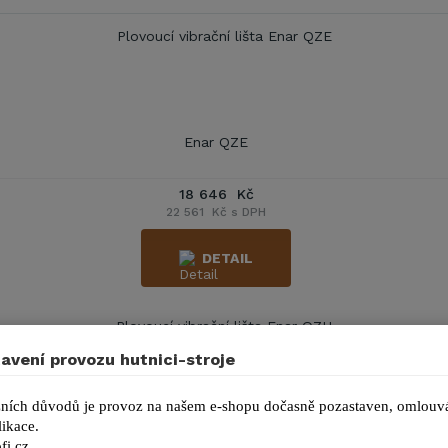
Enar QZE
18 646 Kč
22 561 Kč s DPH
DETAIL
avení provozu hutnici-stroje
ních důvodů je provoz na našem e-shopu dočasně pozastaven, omlouvá
ikace.
Enar QZH
fi.cz