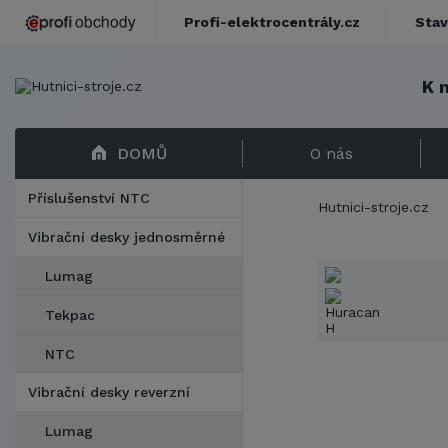
Profi-elektrocentrály.cz
Stav
K 
DOMŮ
O nás
Příslušenství NTC
Hutnici-stroje.cz
Vibrační desky jednosměrné
Lumag
Tekpac
NTC
Vibrační desky reverzní
Lumag