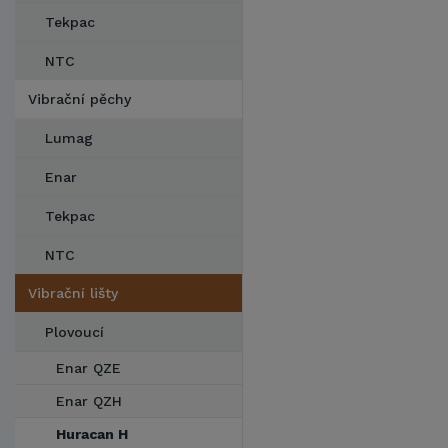
Tekpac
NTC
Vibrační pěchy
Lumag
Enar
Tekpac
NTC
Vibrační lišty
Plovoucí
Enar QZE
Enar QZH
Huracan H