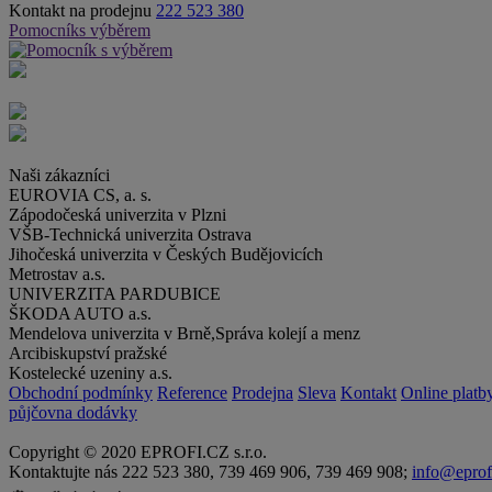
Kontakt na prodejnu
222 523 380
Pomocník
s výběrem
Naši
zákazníci
EUROVIA CS, a. s.
Zápodočeská univerzita v Plzni
VŠB-Technická univerzita Ostrava
Jihočeská univerzita v Českých Budějovicích
Metrostav a.s.
UNIVERZITA PARDUBICE
ŠKODA AUTO a.s.
Mendelova univerzita v Brně,Správa kolejí a menz
Arcibiskupství pražské
Kostelecké uzeniny a.s.
Obchodní podmínky
Reference
Prodejna
Sleva
Kontakt
Online platb
půjčovna dodávky
Copyright © 2020 EPROFI.CZ s.r.o.
Kontaktujte nás 222 523 380, 739 469 906, 739 469 908;
info@eprof