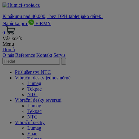
K nákupu nad 40.000,- bez DPH tablet jako dárek!
Nabídka pro
FIRMY
0
Váš košík
Menu
Domů
O nás
Reference
Kontakt
Servis
Příslušenství NTC
Vibrační desky jednosměrné
Lumag
Tekpac
NTC
Vibrační desky reverzní
Lumag
Tekpac
NTC
Vibrační pěchy
Lumag
Enar