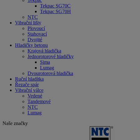
Tekpac
Tekpac SG70C
Tekpac SG70H
NTC
Vibrační lišty
Plovoucí
Stahovací
Dvojité
Hladičky betonu
Krajová hladička
Jednorotorové hladičky
Sima
Lumag
Dvourotorová hladička
Ruční hladítka
Řezače spár
Vibrační válce
Vedené
Tandemové
NTC
Lumag
Naše značky