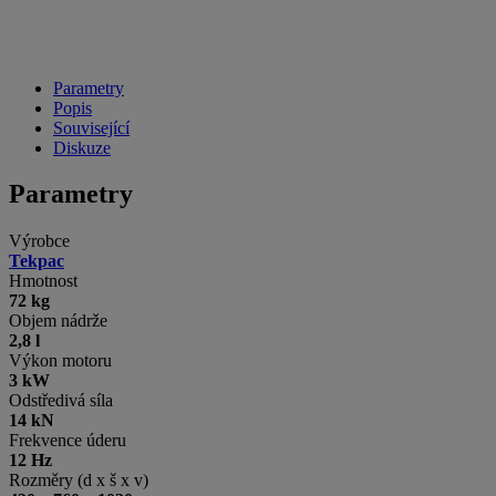
Parametry
Popis
Související
Diskuze
Parametry
Výrobce
Tekpac
Hmotnost
72 kg
Objem nádrže
2,8 l
Výkon motoru
3 kW
Odstředivá síla
14 kN
Frekvence úderu
12 Hz
Rozměry (d x š x v)