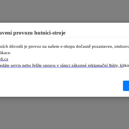
avení provozu hutnici-stroje
W dodává vibračnímu pěchu
Tekpa SG70C
odstředivou sílu 14 kN př
ních důvodů je provoz na našem e-shopu dočasně pozastaven, omlouvá
i spotřeba jsou výrazně nižší než u motorů dvoutaktních, díky zabudova
ikace.
ředí.
fi.cz
edáte servis nebo řešíte opravu v rámci zákonné reklamační lhůty, kl
ém prostoru, např. v okolí potrubí, ve výkopech, při opravách a dalšíc
nný rám zabraňuje poškození stroje samotného, odolná polyuretanová ma