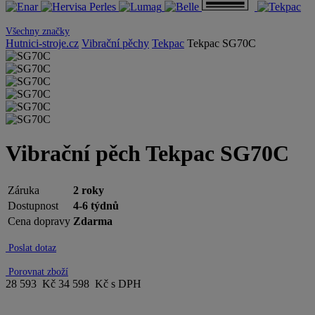
Všechny značky
Hutnici-stroje.cz
Vibrační pěchy
Tekpac
Tekpac SG70C
Vibrační pěch Tekpac SG70C
Záruka
2 roky
Dostupnost
4-6 týdnů
Cena dopravy
Zdarma
Poslat dotaz
Porovnat zboží
28 593 Kč
34 598 Kč s DPH