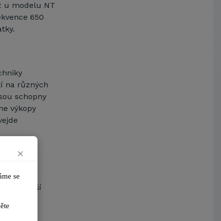
ež u modelu NT
rekvence 650
tky.
chniky
tí na různých
jsou schopny
dne výkopy
vejde
×
 výkopu
me se 
y a přenáší
ikněte 
chem a