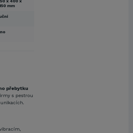
50 x 400 x
150 mm
uční
Ano
ho přebytku
firmy s pestrou
unikacích.
vibracím,