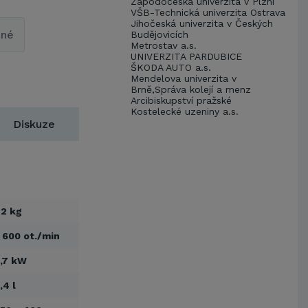
Zápodočeská univerzita v Plzni
VŠB-Technická univerzita Ostrava
Jihočeská univerzita v Českých
pné
Budějovicích
Metrostav a.s.
UNIVERZITA PARDUBICE
ŠKODA AUTO a.s.
Mendelova univerzita v
Brně,Správa kolejí a menz
Arcibiskupství pražské
Kostelecké uzeniny a.s.
Diskuze
2 kg
 600 ot./min
,7 kW
,4 l