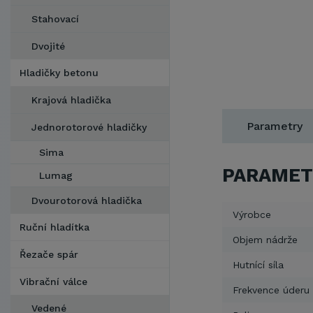
Stahovací
Dvojité
Hladičky betonu
Krajová hladička
Parametry
Jednorotorové hladičky
Sima
PARAMET
Lumag
Dvourotorová hladička
Výrobce
Ruční hladítka
Objem nádrže
Řezače spár
Hutnící síla
Vibrační válce
Frekvence úderu
Vedené