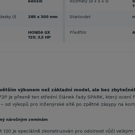
benzín
Rozměry (d x š x v)
6
1
desky (š
285 x 300 mm
Startování
r
HONDA GX
Předflitr
120; 3,5 HP
 větším výkonem než základní model, ale bez zbytečné
2P je přesně ten střední článek řady SPARK, který ocení 
 – od výkopů pro inženýrské sítě po zpětné zásypy na kom
ený náročným zeminám
120 je speciálně zkonstruován pro odolnost vůči velkým 