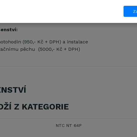
 i v nejhorších podmínkác
rám
chrání motor před poškozením při práci nebo transp
Za
šenství:
otohodin (950,- Kč + DPH) a instalace
bračnímu pěchu (5000,- Kč + DPH)
ENSTVÍ
OŽÍ Z KATEGORIE