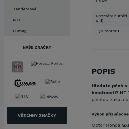
Palivo
Tandemové
Rozměry hutnící 
NTC
x d)
Lumag
Typ motoru
NAŠE ZNAČKY
POPIS
Hledáte pěch s
hmotnosti?
NT 7
paletou zakázek
Výkon přizpůsob
VŠECHNY ZNAČKY
Motor Honda GXR 