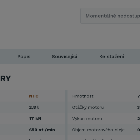
Momentálně nedostu
Popis
Související
Ke stažení
RY
NTC
Hmotnost
7
2,8 l
Otáčky motoru
3
17 kN
Výkon motoru
2
650 ot./min
Objem motorového oleje
0