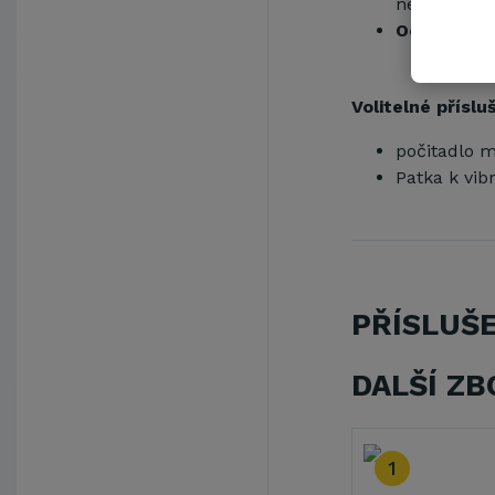
nečistotami
Ochranný 
Volitelné příslu
počitadlo m
Patka k vi
PŘÍSLUŠ
DALŠÍ ZB
1