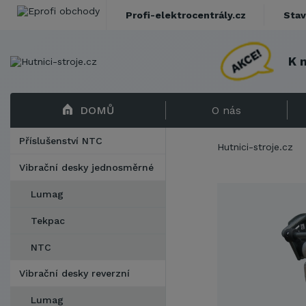
Profi-elektrocentrály.cz
Stav
K 
DOMŮ
O nás
Příslušenství NTC
Hutnici-stroje.cz
Vibrační desky jednosměrné
Lumag
Tekpac
NTC
Vibrační desky reverzní
Lumag