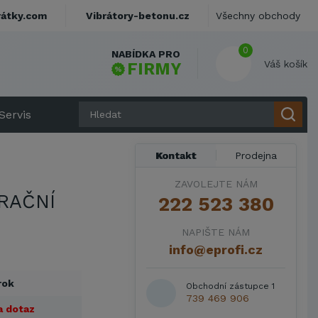
rátky.com
Vibrátory-betonu.cz
Všechny obchody
0
NABÍDKA PRO
Váš košík
FIRMY
Servis
Kontakt
Prodejna
ZAVOLEJTE NÁM
BRAČNÍ
222 523 380
NAPIŠTE NÁM
info@eprofi.cz
rok
Obchodní zástupce 1
739 469 906
a dotaz