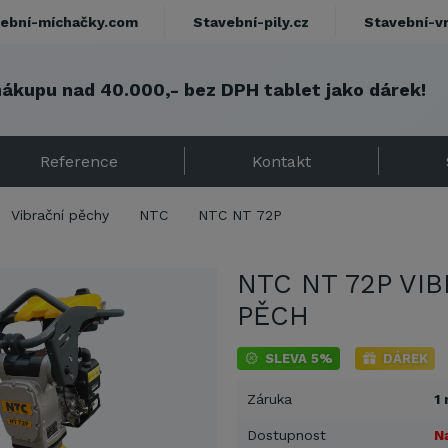
ební-míchačky.com
Stavební-pily.cz
Stavební-v
nákupu nad 40.000,- bez DPH tablet jako dárek!
Reference
Kontakt
Vibrační pěchy
NTC
NTC NT 72P
NTC NT 72P VI
PĚCH
SLEVA 5%
DÁREK
Záruka
1 
Dostupnost
N