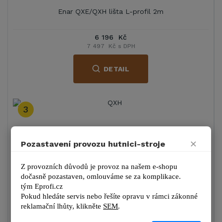
Enar QXE/QXH lišta L-profil 2m
6 196 Kč
7 497 Kč s DPH
DETAIL
3
×
Pozastavení provozu hutnici-stroje
Enar QXE/QXH lišta L-profil 3m
Z provozních důvodů je provoz na našem e-shopu 
dočasně pozastaven, omlouváme se za komplikace.
6 770 Kč
tým 
Eprofi.cz
8 191 Kč s DPH
Pokud hledáte servis nebo řešíte opravu v rámci zákonné 
reklamační lhůty, kl
ikněte 
SEM
.
DETAIL