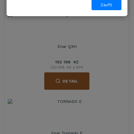
Zavřít
Enar QXH
192 196 Kč
232 558 Kč s DPH
DETAIL
Enar Tornado E