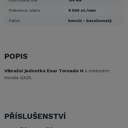
Odstředivá síla
150 kN
Frekvence úderu
9 500 ot./min
Palivo
benzín - bezolovnatý
POPIS
Vibrační jednotka Enar Tornado H
s motorem
Honda GX25.
PŘÍSLUŠENSTVÍ