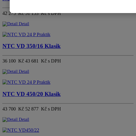
42 275 Kč
51 153 Kč s DPH
Detail
NTC VD 350/16 Klasik
36 100 Kč
43 681 Kč s DPH
Detail
NTC VD 450/20 Klasik
43 700 Kč
52 877 Kč s DPH
Detail