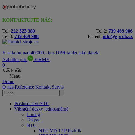
KONTAKTUJTE NÁS:
Tel:
222 523 380
Tel 2:
739 469 906
Tel 3:
739 469 908
E-mail:
info@eprofi.cz
K nákupu nad 40.000,- bez DPH tablet jako dárek!
Nabídka pro
FIRMY
0
Váš košík
Menu
Domů
O nás
Reference
Kontakt
Servis
Příslušenství NTC
Vibrační desky jednosměrné
Lumag
Tekpac
NTC
NTC VD 12 P Praktik