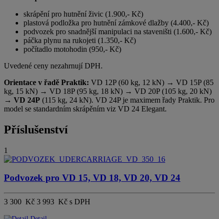
skrápění pro hutnění živic (1.900,- Kč)
plastová podložka pro hutnění zámkové dlažby (4.400,- Kč)
podvozek pro snadnější manipulaci na staveništi (1.600,- Kč)
páčka plynu na rukojeti (1.350,- Kč)
počítadlo motohodin (950,- Kč)
Uvedené ceny nezahrnují DPH.
Orientace v řadě Praktik:
VD 12P (60 kg, 12 kN) → VD 15P (85
kg, 15 kN) → VD 18P (95 kg, 18 kN) → VD 20P (105 kg, 20 kN)
→
VD 24P
(115 kg, 24 kN). VD 24P je maximem řady Praktik. Pro
model se standardním skrápěním viz VD 24 Elegant.
Příslušenství
1
Podvozek pro VD 15, VD 18, VD 20, VD 24
3 300 Kč
3 993 Kč s DPH
Detail