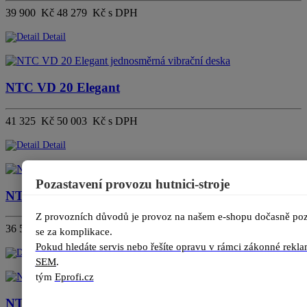
39 900 Kč
48 279 Kč s DPH
Detail
NTC VD 20 Elegant
41 325 Kč
50 003 Kč s DPH
Detail
Pozastavení provozu hutnici-stroje
NTC VD 20 P Praktik
Z provozních důvodů je provoz na našem e-shopu dočasně po
36 575 Kč
44 256 Kč s DPH
se za komplikace.
Pokud hledáte servis nebo řešíte opravu v rámci zákonné reklam
Detail
SEM
.
tým 
Eprofi.cz
NTC VD 24 Elegant