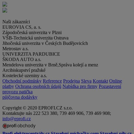
Naši
zákazníci
EUROVIA CS, a. s.
Zápodočeská univerzita v Plzni
VŠB-Technická univerzita Ostrava
Jihočeská univerzita v Českých Budějovicích
Metrostav a.s.
UNIVERZITA PARDUBICE
ŠKODA AUTO a.s.
Mendelova univerzita v Brně,Správa kolejí a menz
Arcibiskupství pražské
Kostelecké uzeniny a.s.
Obchodní podmínky
Reference
Prodejna
Sleva
Kontakt
Online
platby
Ochrana osobních údajů
Nabídka pro firmy
Pozastavení
provozu patička
půjčovna dodávky
Copyright © 2020 EPROFI.CZ s.r.o.
Kontaktujte nás 222 523 380, 739 469 906, 739 469 908;
info@eprofi.cz
Profi-elektrocentrály.cz
Stavební-míchačky.com
Stavební-pily.cz