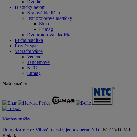
Dvojité
Hladičky betonu
Krajová hladička
Jednorotorové hladičky
Sima
Lumag
Dvourotorová hladička
Ruční hladítka
Řezače spár
Vibrační válce
Vedené
Tandemové
NTC
Lumag
Naše značky
Všechny značky
Hutnici-stroje.cz
Vibrační desky jednosměrné
NTC
NTC VD 24 P
Praktik