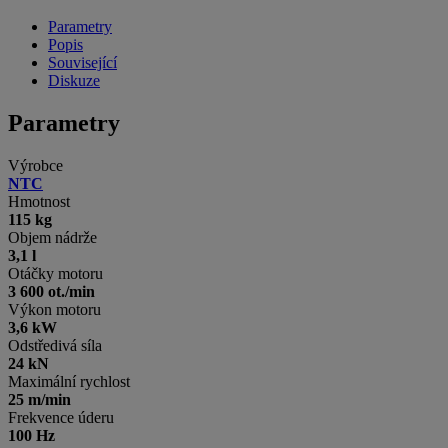
Parametry
Popis
Související
Diskuze
Parametry
Výrobce
NTC
Hmotnost
115 kg
Objem nádrže
3,1 l
Otáčky motoru
3 600 ot./min
Výkon motoru
3,6 kW
Odstředivá síla
24 kN
Maximální rychlost
25 m/min
Frekvence úderu
100 Hz