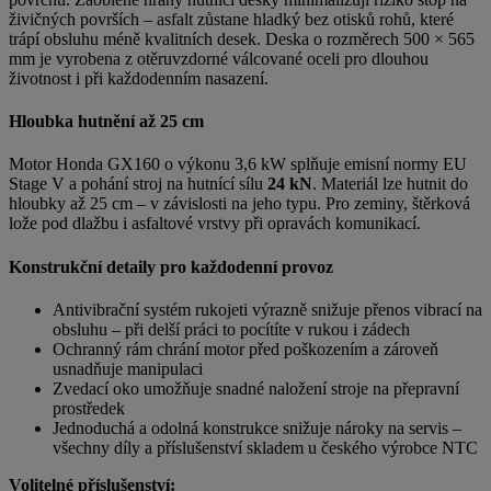
živičných površích – asfalt zůstane hladký bez otisků rohů, které
trápí obsluhu méně kvalitních desek. Deska o rozměrech 500 × 565
mm je vyrobena z otěruvzdorné válcované oceli pro dlouhou
životnost i při každodenním nasazení.
Hloubka hutnění až 25 cm
Motor Honda GX160 o výkonu 3,6 kW splňuje emisní normy EU
Stage V a pohání stroj na hutnící sílu
24 kN
. Materiál lze hutnit do
hloubky až 25 cm – v závislosti na jeho typu. Pro zeminy, štěrková
lože pod dlažbu i asfaltové vrstvy při opravách komunikací.
Konstrukční detaily pro každodenní provoz
Antivibrační systém rukojeti výrazně snižuje přenos vibrací na
obsluhu – při delší práci to pocítíte v rukou i zádech
Ochranný rám chrání motor před poškozením a zároveň
usnadňuje manipulaci
Zvedací oko umožňuje snadné naložení stroje na přepravní
prostředek
Jednoduchá a odolná konstrukce snižuje nároky na servis –
všechny díly a příslušenství skladem u českého výrobce NTC
Volitelné příslušenství: