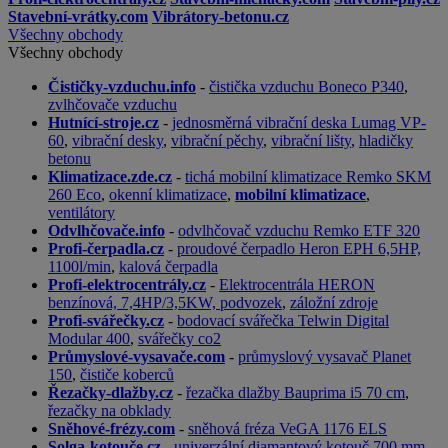
Stavební-vrátky.com
Vibrátory-betonu.cz
Všechny obchody
Všechny obchody
Čističky-vzduchu.info
-
čistička vzduchu Boneco P340
,
zvlhčovače vzduchu
Hutnící-stroje.cz
-
jednosměrná vibrační deska Lumag VP-
60
,
vibrační desky
,
vibrační pěchy
,
vibrační lišty
,
hladičky
betonu
Klimatizace.zde.cz
-
tichá mobilní klimatizace Remko SKM
260 Eco
,
okenní klimatizace
,
mobilní klimatizace
,
ventilátory
Odvlhčovače.info
-
odvlhčovač vzduchu Remko ETF 320
Profi-čerpadla.cz
-
proudové čerpadlo Heron EPH 6,5HP,
1100l/min
,
kalová čerpadla
Profi-elektrocentrály.cz
-
Elektrocentrála HERON
benzínová, 7,4HP/3,5KW, podvozek
,
záložní zdroje
Profi-svářečky.cz
-
bodovací svářečka Telwin Digital
Modular 400
,
svářečky co2
Průmyslové-vysavače.com
-
průmyslový vysavač Planet
150
,
čističe koberců
Řezačky-dlažby.cz
-
řezačka dlažby Bauprima i5 70 cm
,
řezačky na obklady
Sněhové-frézy.com
-
sněhová fréza VeGA 1176 ELS
Solga-kotouče.cz
-
univerzální diamantový kotouč 700 mm