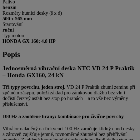
Palivo
benzín
Rozměry hutnící desky (š x d)
500 x 565 mm
Startování
ruční
Typ motoru
HONDA GX 160; 4,8 HP
Popis
Jednosměrná vibrační deska NTC VD 24 P Praktik
– Honda GX160, 24 kN
Tři typy povrchu, jeden stroj.
VD 24 P Praktik zhutní zeminu při
zpětném zásypu, položí základ pro zámkovou dlažbu bez vln i
dočistí čerstvý asfalt bez stop po hranách – a to vše bez výměny
příslušenství.
100 Hz a zaoblené hrany: kombinace pro živičné povrchy
Vibrátor naladěný na frekvenci 100 Hz zaručuje klidný chod desky
a zároveň zajišťuje jemné, rovnoměrné zhutnění bez přehřívání
povrchu. Zaoblené hrany hutnící desky minimalizují riziko stop na