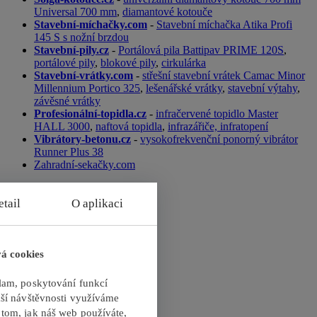
Universal 700 mm
,
diamantové kotouče
Stavební-míchačky.com
-
Stavební míchačka Atika Profi
145 S s nožní brzdou
Stavební-pily.cz
-
Portálová pila Battipav PRIME 120S
,
portálové pily
,
blokové pily
,
cirkulárka
Stavební-vrátky.com
-
střešní stavební vrátek Camac Minor
Millennium Portico 325
,
lešenářské vrátky
,
stavební výtahy
,
závěsné vrátky
Profesionální-topidla.cz
-
infračervené topidlo Master
HALL 3000
,
naftová topidla
,
infrazářiče, infratopení
Vibrátory-betonu.cz
-
vysokofrekvenční ponorný vibrátor
Runner Plus 38
Zahradní-sekačky.com