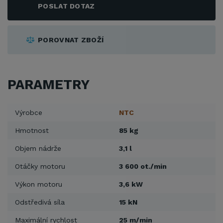
POSLAT DOTAZ
POROVNAT ZBOŽÍ
PARAMETRY
Výrobce
NTC
Hmotnost
85 kg
Objem nádrže
3,1 l
Otáčky motoru
3 600 ot./min
Výkon motoru
3,6 kW
Odstředivá síla
15 kN
Maximální rychlost
25 m/min