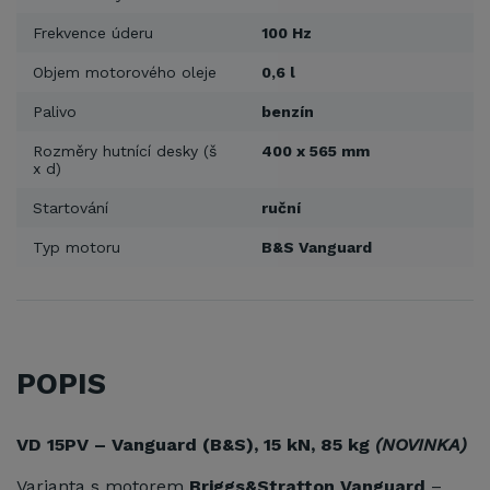
Frekvence úderu
100 Hz
Objem motorového oleje
0,6 l
Palivo
benzín
Rozměry hutnící desky (š
400 x 565 mm
x d)
Startování
ruční
Typ motoru
B&S Vanguard
POPIS
VD 15PV – Vanguard (B&S), 15 kN, 85 kg
(NOVINKA)
Varianta s motorem
Briggs&Stratton Vanguard
–