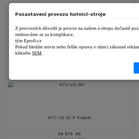
Pozastavení provozu hutnici-stroje
NTC VD 20 Elegant
Z provozních důvodů je provoz na našem e-shopu dočasně poza
omlouváme se za komplikace.
tým 
Eprofi.cz
41 325 Kč
Pokud hledáte servis nebo řešíte opravu v rámci zákonné reklam
50 003 Kč s DPH
kl
ikněte 
SEM
.
DETAIL
NTC VD 20 P Praktik
36 575 Kč