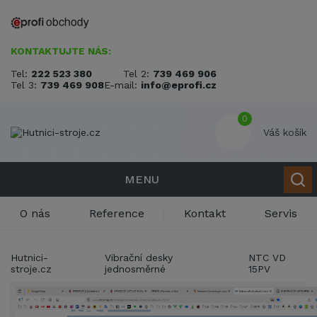
KONTAKTUJTE NÁS:
Tel:
222 523 380
Tel 2:
739 469 906
Tel 3:
739 469 908
E-mail:
info@eprofi.cz
0
Váš košík
MENU
O nás
Reference
Kontakt
Servis
Hutnici-
Vibrační desky
NTC VD
stroje.cz
jednosměrné
15PV