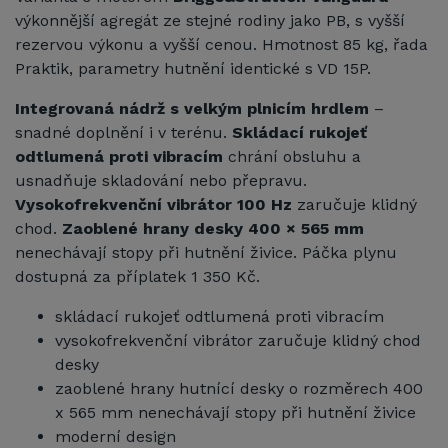
výkonnější agregát ze stejné rodiny jako PB, s vyšší
rezervou výkonu a vyšší cenou. Hmotnost 85 kg, řada
Praktik, parametry hutnění identické s VD 15P.
Integrovaná nádrž s velkým plnicím hrdlem
–
snadné doplnění i v terénu.
Skládací rukojeť
odtlumená proti vibracím
chrání obsluhu a
usnadňuje skladování nebo přepravu.
Vysokofrekvenční vibrátor 100 Hz
zaručuje klidný
chod.
Zaoblené hrany desky 400 × 565 mm
nenechávají stopy při hutnění živice. Páčka plynu
dostupná za příplatek 1 350 Kč.
skládací rukojeť odtlumená proti vibracím
vysokofrekvenční vibrátor zaručuje klidný chod
desky
zaoblené hrany hutnící desky o rozměrech 400
x 565 mm nenechávají stopy při hutnění živice
moderní design