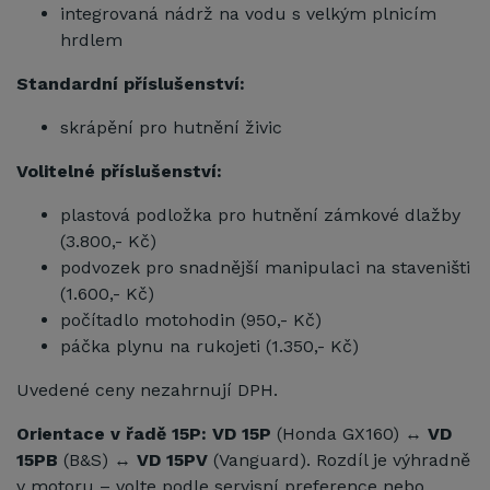
integrovaná nádrž na vodu s velkým plnicím
hrdlem
Standardní příslušenství:
skrápění pro hutnění živic
Volitelné příslušenství:
plastová podložka pro hutnění zámkové dlažby
(3.800,- Kč)
podvozek pro snadnější manipulaci na staveništi
(1.600,- Kč)
počítadlo motohodin (950,- Kč)
páčka plynu na rukojeti (1.350,- Kč)
Uvedené ceny nezahrnují DPH.
Orientace v řadě 15P:
VD 15P
(Honda GX160) ↔
VD
15PB
(B&S) ↔
VD 15PV
(Vanguard). Rozdíl je výhradně
v motoru – volte podle servisní preference nebo