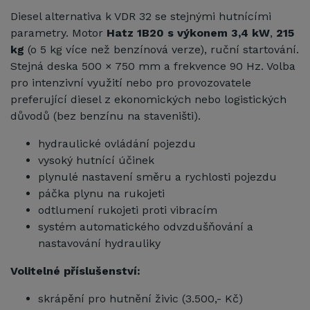
Diesel alternativa k VDR 32 se stejnými hutnícími
parametry. Motor
Hatz 1B20 s výkonem 3,4 kW
,
215
kg
(o 5 kg více než benzínová verze), ruční startování.
Stejná deska 500 × 750 mm a frekvence 90 Hz. Volba
pro intenzivní využití nebo pro provozovatele
preferující diesel z ekonomických nebo logistických
důvodů (bez benzínu na staveništi).
hydraulické ovládání pojezdu
vysoký hutnící účinek
plynulé nastavení směru a rychlosti pojezdu
páčka plynu na rukojeti
odtlumení rukojeti proti vibracím
systém automatického odvzdušňování a
nastavování hydrauliky
Volitelné příslušenství:
skrápění pro hutnění živic (3.500,- Kč)