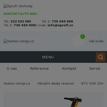
KONTAKTUJTE NÁS:
Tel:
222 523 380
Tel 2:
739 469 906
Tel 3:
739 469 908
E-mail:
info@eprofi.cz
0
Váš košík
MENU
O nás
Reference
Kontakt
Servis
Hutnici-stroje.cz
Vibrační desky reverzní
NTC VDR 32H