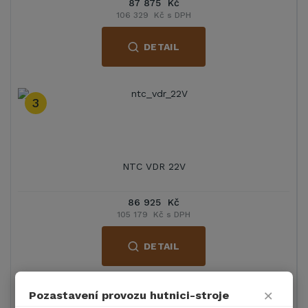
87 875 Kč
106 329 Kč s DPH
DETAIL
3
NTC VDR 22V
86 925 Kč
105 179 Kč s DPH
DETAIL
×
Pozastavení provozu hutnici-stroje