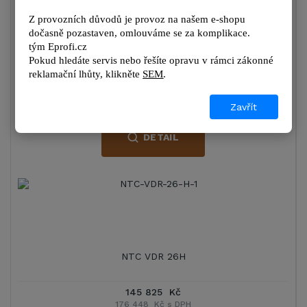
Z provozních důvodů je provoz na našem e-shopu 
dočasně pozastaven, omlouváme se za komplikace.
tým 
Eprofi.cz
NTC VDR 26
Pokud hledáte servis nebo řešíte opravu v rámci zákonné 
reklamační lhůty, kl
ikněte 
SEM
.
97 375 Kč
117 824 Kč s DPH
Zavřít
DETAIL
NTC VDR 26H
145 825 Kč
176 448 Kč s DPH