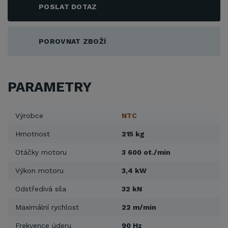
POSLAT DOTAZ
POROVNAT ZBOŽÍ
PARAMETRY
Výrobce
NTC
Hmotnost
215 kg
Otáčky motoru
3 600 ot./min
Výkon motoru
3,4 kW
Odstředivá síla
32 kN
Maximální rychlost
22 m/min
Frekvence úderu
90 Hz