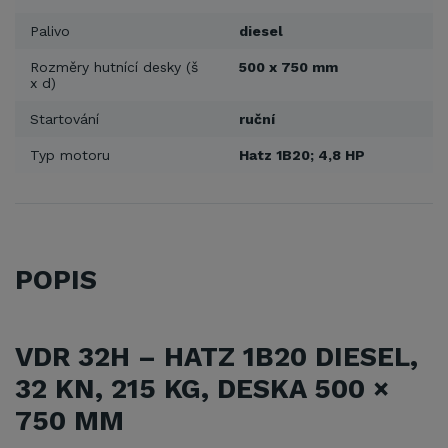
Palivo
diesel
Rozměry hutnící desky (š
500 x 750 mm
x d)
Startování
ruční
Typ motoru
Hatz 1B20; 4,8 HP
POPIS
VDR 32H – HATZ 1B20 DIESEL,
32 KN, 215 KG, DESKA 500 ×
750 MM