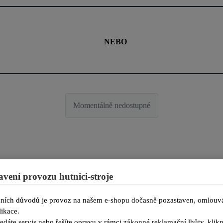
NEBO
Momentálně nedostupné
avení provozu hutnici-stroje
ních důvodů je provoz na našem e-shopu dočasně pozastaven, omlouvá
ikace.
edáte servis nebo řešíte opravu v rámci zákonné reklamační lhůty, kl