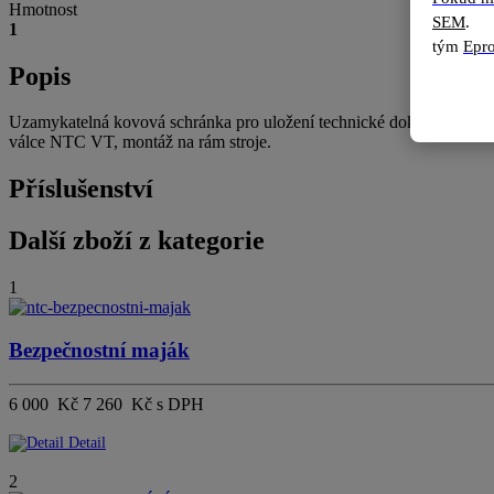
Hmotnost
SEM
.
1
tým 
Epro
Popis
Uzamykatelná kovová schránka pro uložení technické dokumentace, s
válce NTC VT, montáž na rám stroje.
Příslušenství
Další zboží z kategorie
1
Bezpečnostní maják
6 000 Kč
7 260 Kč s DPH
Detail
2