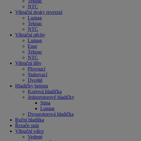
Tekpac
NTC
Vibrační desky reverzní
Lumag
Tekpac
NTC
Vibrační pěchy
Lumag
Enar
Tekpac
NTC
Vibrační lišty
Plovoucí
Stahovací
Dvojité
Hladičky betonu
Krajová hladička
Jednorotorové hladičky
Sima
Lumag
Dvourotorová hladička
Ruční hladítka
Řezače spár
Vibrační válce
Vedené