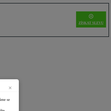
ZÍSKAT SLEVU
×
me se 
ikněte 