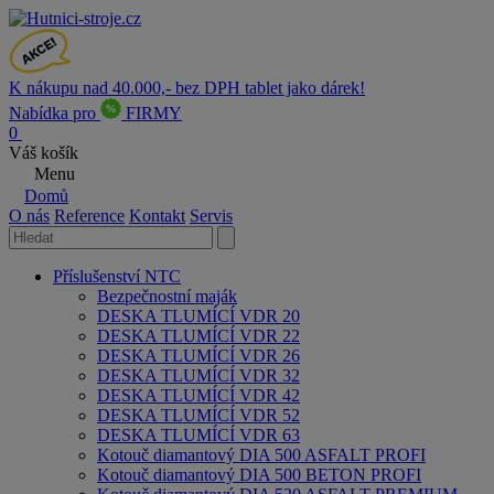
K nákupu nad 40.000,- bez DPH tablet jako dárek!
Nabídka pro
FIRMY
0
Váš košík
Menu
Domů
O nás
Reference
Kontakt
Servis
Příslušenství NTC
Bezpečnostní maják
DESKA TLUMÍCÍ VDR 20
DESKA TLUMÍCÍ VDR 22
DESKA TLUMÍCÍ VDR 26
DESKA TLUMÍCÍ VDR 32
DESKA TLUMÍCÍ VDR 42
DESKA TLUMÍCÍ VDR 52
DESKA TLUMÍCÍ VDR 63
Kotouč diamantový DIA 500 ASFALT PROFI
Kotouč diamantový DIA 500 BETON PROFI