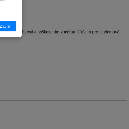
Zavřít
klady před vlhkostí a poškozením v terénu. Určeno pro tandemové