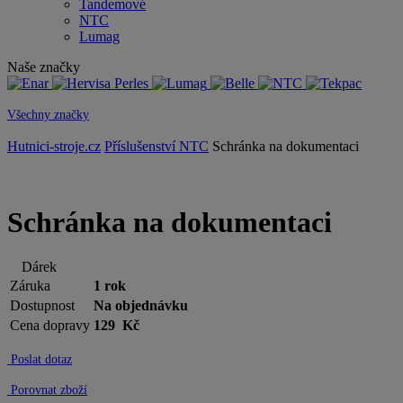
Tandemové
NTC
Lumag
Naše značky
Všechny značky
Hutnici-stroje.cz
Příslušenství NTC
Schránka na dokumentaci
Schránka na dokumentaci
Dárek
Záruka
1 rok
Dostupnost
Na objednávku
Cena dopravy
129 Kč
Poslat dotaz
Porovnat zboží