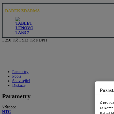
DÁREK ZDARMA
1 250 Kč
1 513 Kč s DPH
Parametry
Popis
Související
Diskuze
Pozast
Parametry
Z provoz
Výrobce
za kompl
NTC
Pokud hl