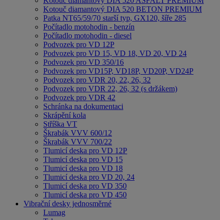
Kotouč diamantový DIA 520 ASFALT PREMIUM
Kotouč diamantový DIA 520 BETON PREMIUM
Patka NT65/59/70 starší typ, GX120, šíře 285
Počítadlo motohodin - benzín
Počítadlo motohodin - diesel
Podvozek pro VD 12P
Podvozek pro VD 15, VD 18, VD 20, VD 24
Podvozek pro VD 350/16
Podvozek pro VD15P, VD18P, VD20P, VD24P
Podvozek pro VDR 20, 22, 26, 32
Podvozek pro VDR 22, 26, 32 (s držákem)
Podvozek pro VDR 42
Schránka na dokumentaci
Skrápění kola
Stříška VT
Škrabák VVV 600/12
Škrabák VVV 700/22
Tlumicí deska pro VD 12P
Tlumicí deska pro VD 15
Tlumicí deska pro VD 18
Tlumicí deska pro VD 20, 24
Tlumicí deska pro VD 350
Tlumicí deska pro VD 450
Vibrační desky jednosměrné
Lumag