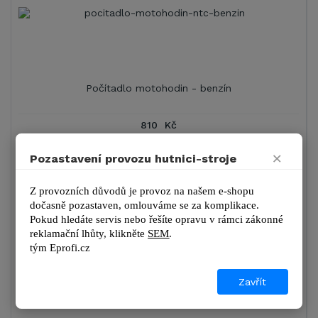
Počítadlo motohodin - benzín
810 Kč
980 Kč s DPH
×
Pozastavení provozu hutnici-stroje
DETAIL
Z provozních důvodů je provoz na našem e-shopu 
dočasně pozastaven, omlouváme se za komplikace.
Pokud hledáte servis nebo řešíte opravu v rámci zákonné 
reklamační lhůty, kl
ikněte 
SEM
.
tým 
Eprofi.cz
Zavřít
Podvozek pro VD 12P