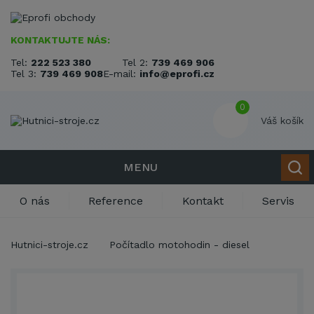
KONTAKTUJTE NÁS:
Tel:
222 523 380
Tel 2:
739 469 906
Tel 3:
739 469 908
E-mail:
info@eprofi.cz
0
Váš košík
MENU
O nás
Reference
Kontakt
Servis
Hutnici-stroje.cz
Počítadlo motohodin - diesel