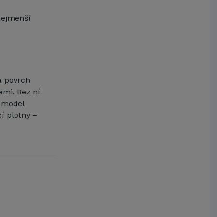
nejmenší
a povrch
emi. Bez ní
ý model
í plotny –