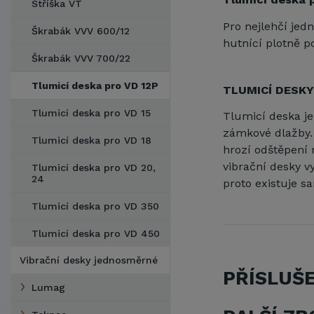
Stříška VT
Pro nejlehčí je
Škrabák VVV 600/12
hutnící plotně p
Škrabák VVV 700/22
Tlumicí deska pro VD 12P
TLUMICÍ DESKY 
Tlumicí deska pro VD 15
Tlumicí deska je
zámkové dlažby.
Tlumicí deska pro VD 18
hrozí odštěpení 
vibrační desky v
Tlumicí deska pro VD 20,
24
proto existuje s
Tlumicí deska pro VD 350
Tlumicí deska pro VD 450
Vibrační desky jednosměrné
PŘÍSLUŠ
Lumag