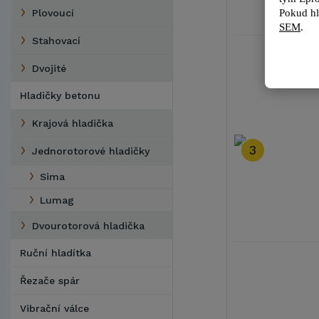
Pokud hl
Plovoucí
SEM
.
Stahovací
Dvojité
Hladičky betonu
Krajová hladička
3
Jednorotorové hladičky
Sima
Lumag
Dvourotorová hladička
Ruční hladítka
Řezače spár
Vibrační válce