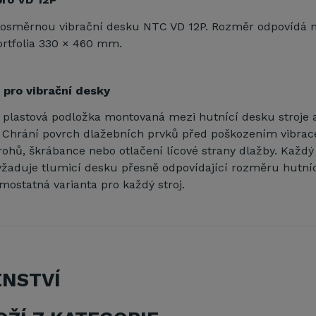
dnosměrnou vibrační desku NTC VD 12P. Rozměr odpovídá 
ortfolia 330 × 460 mm.
pro vibrační desky
 plastová podložka montovaná mezi hutnící desku stroje 
 Chrání povrch dlažebních prvků před poškozením vibrac
rohů, škrábance nebo otlačení lícové strany dlažby. Každ
yžaduje tlumicí desku přesně odpovídající rozměru hutníc
amostatná varianta pro každý stroj.
ENSTVÍ