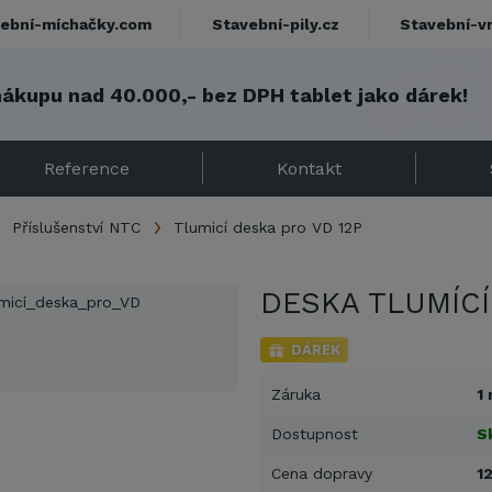
ební-míchačky.com
Stavební-pily.cz
Stavební-v
nákupu nad 40.000,- bez DPH tablet jako dárek!
Reference
Kontakt
Příslušenství NTC
Tlumicí deska pro VD 12P
DESKA TLUMÍCÍ
DÁREK
Záruka
1 
Dostupnost
S
Cena dopravy
1