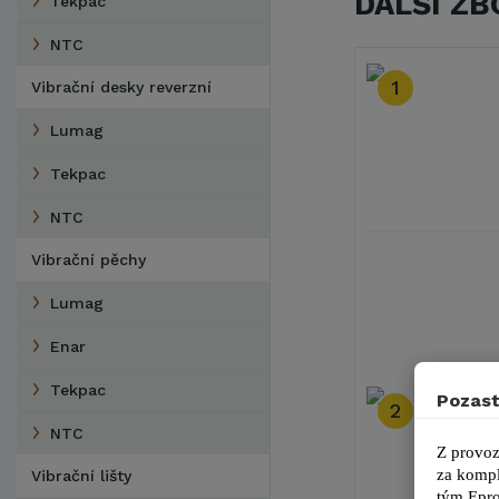
DALŠÍ ZB
Tekpac
NTC
1
Vibrační desky reverzní
Lumag
Tekpac
NTC
Vibrační pěchy
Lumag
Enar
Tekpac
Pozast
2
NTC
Z provoz
za kompl
Vibrační lišty
tým 
Epro