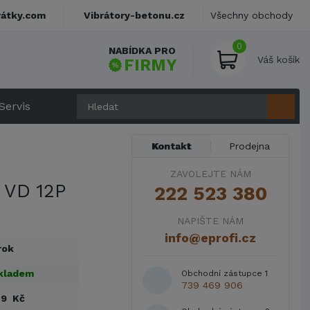
rátky.com
Vibrátory-betonu.cz
Všechny obchody
0
NABÍDKA PRO
Váš košík
FIRMY
Servis
Kontakt
Prodejna
ZAVOLEJTE NÁM
 VD 12P
222 523 380
NAPIŠTE NÁM
info@eprofi.cz
rok
kladem
Obchodní zástupce 1
739 469 906
29 Kč