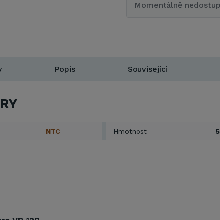
Momentálně nedostu
y
Popis
Související
RY
NTC
Hmotnost
5
pro VD 12P