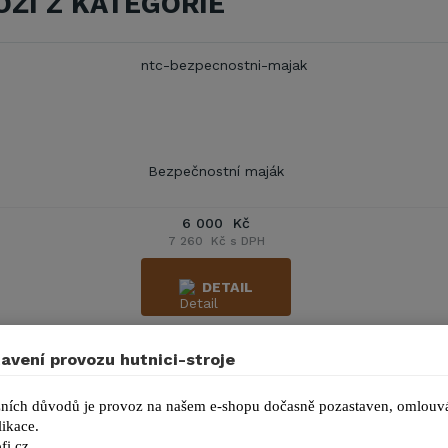
OŽÍ Z KATEGORIE
Bezpečnostní maják
6 000 Kč
7 260 Kč s DPH
DETAIL
avení provozu hutnici-stroje
ních důvodů je provoz na našem e-shopu dočasně pozastaven, omlouvá
ikace.
fi.cz