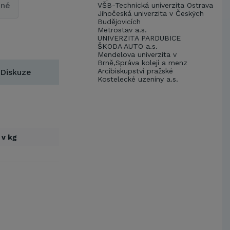
pné
VŠB-Technická univerzita Ostrava
Jihočeská univerzita v Českých
Budějovicích
Metrostav a.s.
UNIVERZITA PARDUBICE
ŠKODA AUTO a.s.
Mendelova univerzita v
Brně,Správa kolejí a menz
Arcibiskupství pražské
Diskuze
Kostelecké uzeniny a.s.
 v kg