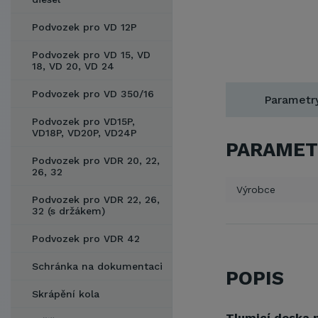
Podvozek pro VD 12P
Podvozek pro VD 15, VD
18, VD 20, VD 24
Podvozek pro VD 350/16
Parametr
Podvozek pro VD15P,
VD18P, VD20P, VD24P
PARAMET
Podvozek pro VDR 20, 22,
26, 32
Výrobce
Podvozek pro VDR 22, 26,
32 (s držákem)
Podvozek pro VDR 42
Schránka na dokumentaci
POPIS
Skrápění kola
Tlumicí deska 